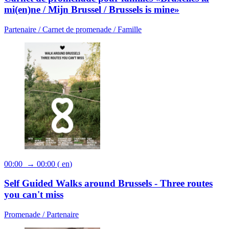
mi(en)ne / Mijn Brussel / Brussels is mine»
Partenaire /
Carnet de promenade /
Famille
00:00 → 00:00
(
en
)
Self Guided Walks around Brussels - Three routes
you can't miss
Promenade /
Partenaire