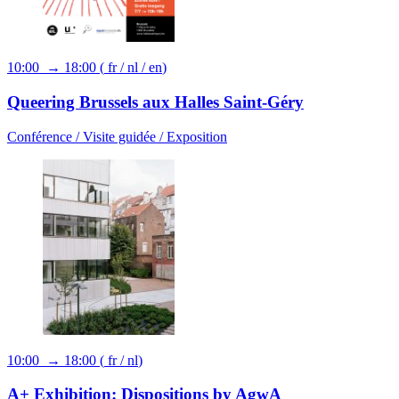
10:00 → 18:00
(
fr
/
nl
/
en
)
Queering Brussels aux Halles Saint-Géry
Conférence /
Visite guidée /
Exposition
10:00 → 18:00
(
fr
/
nl
)
A+ Exhibition: Dispositions by AgwA