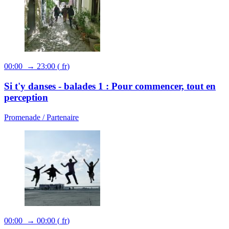
00:00 → 23:00
(
fr
)
Si t'y danses - balades 1 : Pour commencer, tout en
perception
Promenade /
Partenaire
00:00 → 00:00
(
fr
)