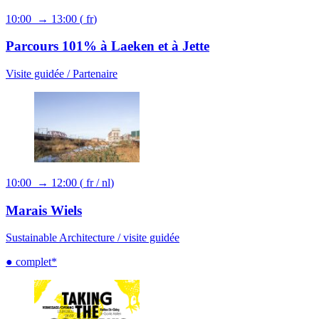
10:00 → 13:00
(
fr
)
Parcours 101% à Laeken et à Jette
Visite guidée /
Partenaire
10:00 → 12:00
(
fr
/
nl
)
Marais Wiels
Sustainable Architecture /
visite guidée
● complet*