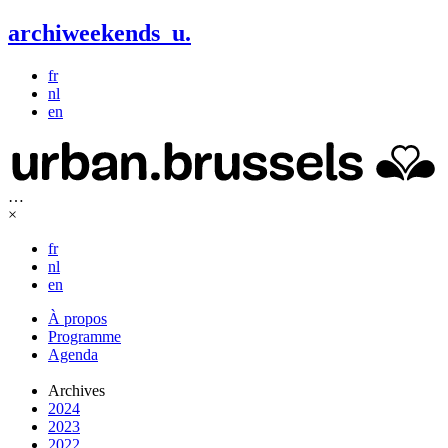
archiweekends
u
.
fr
nl
en
…
×
fr
nl
en
À propos
Programme
Agenda
Archives
2024
2023
2022