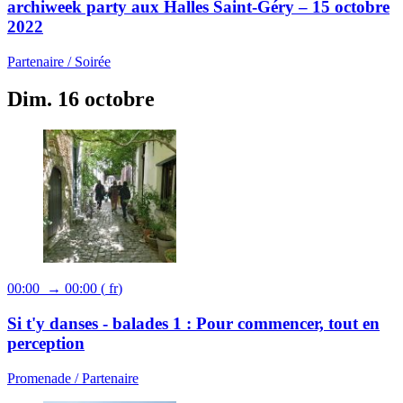
archiweek party aux Halles Saint-Géry – 15 octobre
2022
Partenaire /
Soirée
Dim. 16 octobre
00:00 → 00:00
(
fr
)
Si t'y danses - balades 1 : Pour commencer, tout en
perception
Promenade /
Partenaire