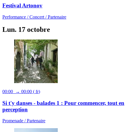
Festival Artonov
Performance /
Concert /
Partenaire
Lun. 17 octobre
00:00 → 00:00
(
fr
)
Si t'y danses - balades 1 : Pour commencer, tout en
perception
Promenade /
Partenaire