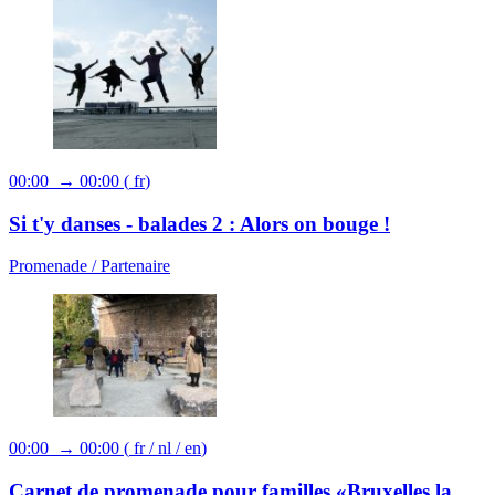
00:00 → 00:00
(
fr
)
Si t'y danses - balades 2 : Alors on bouge !
Promenade /
Partenaire
00:00 → 00:00
(
fr
/
nl
/
en
)
Carnet de promenade pour familles «Bruxelles la