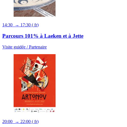
14:30 → 17:30
(
fr
)
Parcours 101% à Laeken et à Jette
Visite guidée /
Partenaire
20:00 → 22:00
(
fr
)