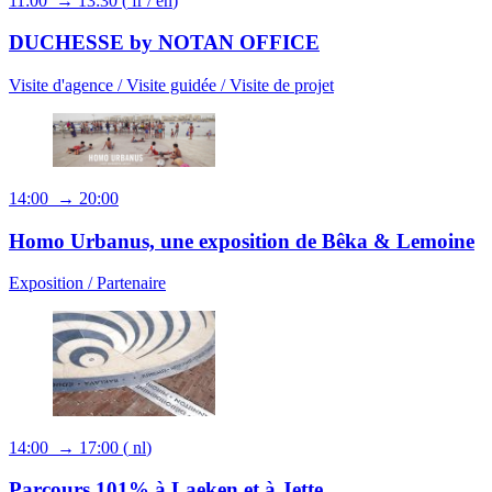
11:00 → 13:30
(
fr
/
en
)
DUCHESSE by NOTAN OFFICE
Visite d'agence /
Visite guidée /
Visite de projet
14:00 → 20:00
Homo Urbanus, une exposition de Bêka & Lemoine
Exposition /
Partenaire
14:00 → 17:00
(
nl
)
Parcours 101% à Laeken et à Jette