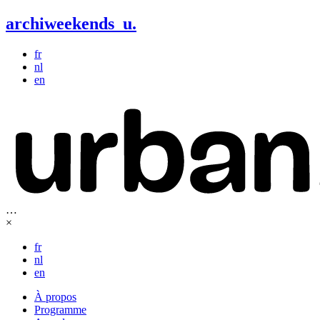
archiweekends
u
.
fr
nl
en
…
×
fr
nl
en
À propos
Programme