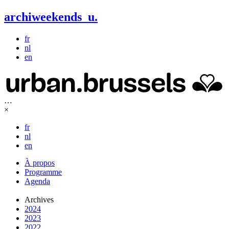
archiweekends
u
.
fr
nl
en
…
×
fr
nl
en
À propos
Programme
Agenda
Archives
2024
2023
2022