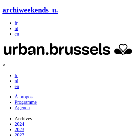
archiweekends
u
.
fr
nl
en
…
×
fr
nl
en
À propos
Programme
Agenda
Archives
2024
2023
2022