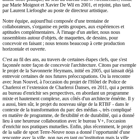
par Marie Moignot et Xavier De Wil en 2001, et rejoint, plus tard,
par Laurent Liefooghe au poste de directeur artistique.
Notre équipe, aujourd'hui composée d'une trentaine de
collaborateurs, s'organise en petits groupes, aux expériences et
aptitudes complémentaires. À l'image d'un atelier, nous nous
rassemblons autour d'objets, de maquettes, de dessins, pour
concevoir en faisant ; nous tenons beaucoup à cette production
horizontale et ouverte.
C'est au fil des ans, au travers de certaines étapes clefs, que s'est
façonnée notre façon de concevoir l'architecture. Citons par exemple
le projet de la Savonnerie Heymans, initié en 2005, qui laissait déjà
entrevoir certaines de nos futures préoccupations. Ou la rencontre
avec Jean Nouvel, à l'occasion du projet de l'Hôtel de Police de
Charleroi et l’extension de Charleroi Danses, en 2011, qui a permis
au bureau d'enrichir ses perspectives, en abordant un programme
mixte et hautement complexe, aux côtés d'un architecte émérite. Il y
a aussi, bien sûr, le projet du nouveau siège de la RTBF - dans le
contexte de la transformation du parc des médias -, très compliqué
en matière de programme, de flexibilité et de durabilité, qui a donné
lieu à une heureuse collaboration avec le bureau V+, l'occasion
d'enrichir nos pratiques mutuelles. Enfin, plus récemment, le projet
de la salle de sport Terre-Neuve nous a donné l’opportunité d'une
rencontre avec la ville, non pas en tant qu’institution mais la ville