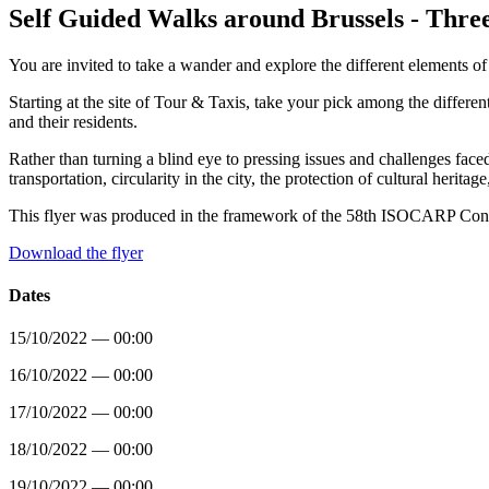
Self Guided Walks around Brussels - Three
You are invited to take a wander and explore the different elements o
Starting at the site of Tour & Taxis, take your pick among the differe
and their residents.
Rather than turning a blind eye to pressing issues and challenges face
transportation, circularity in the city, the protection of cultural heri
This flyer was produced in the framework of the 58th ISOCARP Cong
Download the flyer
Dates
15/10/2022 — 00:00
16/10/2022 — 00:00
17/10/2022 — 00:00
18/10/2022 — 00:00
19/10/2022 — 00:00