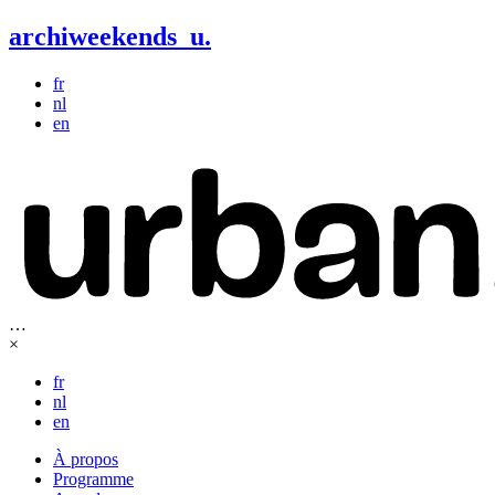
archiweekends
u
.
fr
nl
en
…
×
fr
nl
en
À propos
Programme