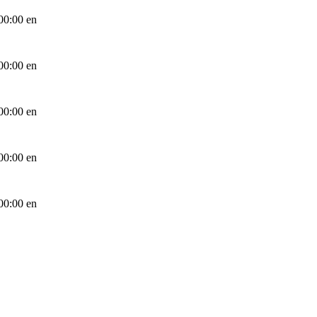
00:00
en
00:00
en
00:00
en
00:00
en
00:00
en