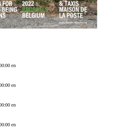
00:00
en
00:00
en
00:00
en
00:00
en