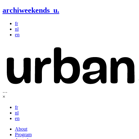
archiweekends
u
.
fr
nl
en
…
×
fr
nl
en
About
Program