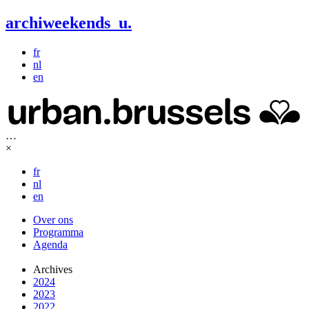
archiweekends
u
.
fr
nl
en
…
×
fr
nl
en
Over ons
Programma
Agenda
Archives
2024
2023
2022