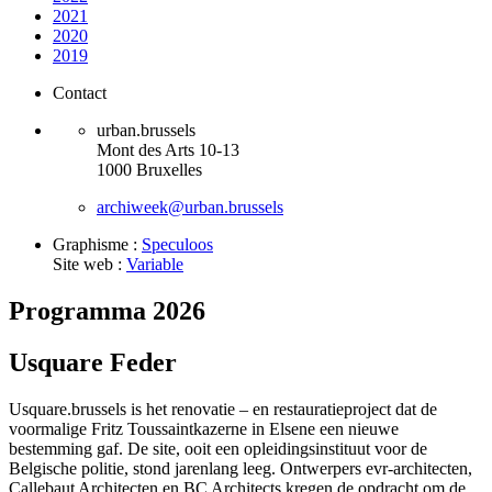
2021
2020
2019
Contact
urban.brussels
Mont des Arts 10-13
1000 Bruxelles
archiweek@urban.brussels
Graphisme :
Speculoos
Site web :
Variable
Programma 2026
Usquare Feder
Usquare.brussels is het renovatie – en restauratieproject dat de
voormalige Fritz Toussaintkazerne in Elsene een nieuwe
bestemming gaf. De site, ooit een opleidingsinstituut voor de
Belgische politie, stond jarenlang leeg. Ontwerpers evr-architecten,
Callebaut Architecten en BC Architects kregen de opdracht om de