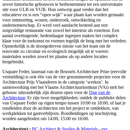
zeven historische gebouwen te herbestemmen tot een universitaire
site voor ULB en VUB. Hun ontwerp gaat verder dan het
educatieve en is een “open wijkˮ waar plaats kan worden gemaakt
voor ontmoeting, wonen, onderzoek, ontwikkeling en
ondernemerschap. Er werd veel aandacht besteed aan een
zorgvuldige restauratie van zowel het interieur als exterieur. Een
aantal overtuigende, hedendaagse ingrepen maken het complex
klaar voor de toekomst en vormen tegelijk de brug met het verleden.
Opmerkelijk is de doorgedreven missie van het team om de
renovatie zo circulair en ecologisch mogelijk uit te voeren:
materialen werden zowel ter plaatse als op andere locaties
hergebruikt.
Usquare Feder, laureaat van de Brussels Architecture Prize (eervolle
vermelding) is ook één van de vier genomineerde projecten voor de
Architectuur Prijs Vlaanderen in de categorie ‘werken’. In
samenwerking met het Vlaams Architectuurinstituut (VAi) stelt het
gebouw uitzonderlijk zijn deuren open voor de
Dag van de
Architectuur
. Er zijn twee mogelijkheden: ontdek de publieke delen
van Usquare Feder op eigen tempo tussen 10:00 en 18:00, of laat je
rondleiden door de architecten om het project te ontdekken, van
werkplekken tot gastverblijven. Rondleidingen op inschrijving
worden aangeboden om 14:00, 15:00 en 16:00.
Architect(en) :
BC Architect & Studies & Materials
-
evr