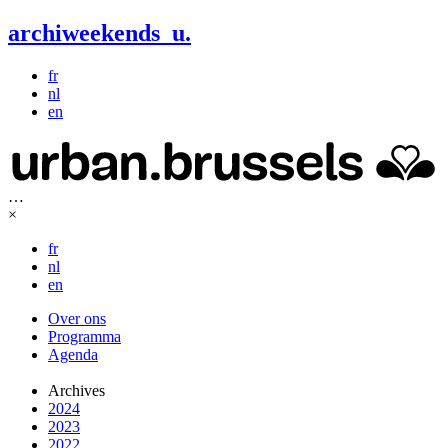
archiweekends
u
.
fr
nl
en
…
×
fr
nl
en
Over ons
Programma
Agenda
Archives
2024
2023
2022