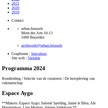
2021
2020
2019
Contact
urban.brussels
Mont des Arts 10-13
1000 Bruxelles
archiweek@urban.brussels
Graphisme :
Speculoos
Site web :
Variable
Programma 2024
Rondleiding /
Selectie van de curatoren /
De heropleving van
vakmanschap
Espace Aygo
**Makers: Espace Aygo: Salomé Sperling, Jaime le Bleu, Ale
Mangindaan, Line Murken, Sijmen Vellekoop **