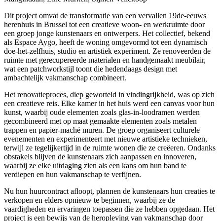
Dit project omvat de transformatie van een vervallen 19de-eeuws
herenhuis in Brussel tot een creatieve woon- en werkruimte door
een groep jonge kunstenaars en ontwerpers. Het collectief, bekend
als Espace Aygo, heeft de woning omgevormd tot een dynamisch
doe-het-zelfhuis, studio en artistiek experiment. Ze renoveerden de
ruimte met gerecupereerde materialen en handgemaakt meubilair,
wat een patchworkstijl toont die hedendaags design met
ambachtelijk vakmanschap combineert.
Het renovatieproces, diep geworteld in vindingrijkheid, was op zich
een creatieve reis. Elke kamer in het huis werd een canvas voor hun
kunst, waarbij oude elementen zoals glas-in-loodramen werden
gecombineerd met op maat gemaakte elementen zoals metalen
trappen en papier-maché muren. De groep organiseert culturele
evenementen en experimenteert met nieuwe artistieke technieken,
terwijl ze tegelijkertijd in de ruimte wonen die ze creëeren. Ondanks
obstakels blijven de kunstenaars zich aanpassen en innoveren,
waarbij ze elke uitdaging zien als een kans om hun band te
verdiepen en hun vakmanschap te verfijnen.
Nu hun huurcontract afloopt, plannen de kunstenaars hun creaties te
verkopen en elders opnieuw te beginnen, waarbij ze de
vaardigheden en ervaringen toepassen die ze hebben opgedaan. Het
project is een bewijs van de heropleving van vakmanschap door