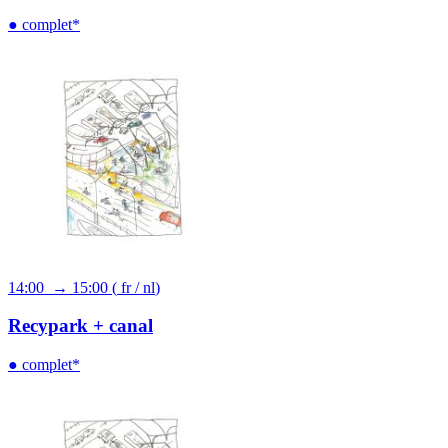
● complet*
14:00 → 15:00
(
fr
/
nl
)
Recypark + canal
● complet*