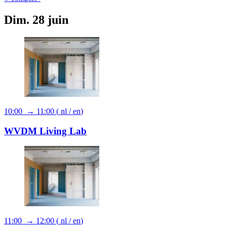
Dim. 28 juin
10:00 → 11:00
(
nl
/
en
)
WVDM Living Lab
11:00 → 12:00
(
nl
/
en
)