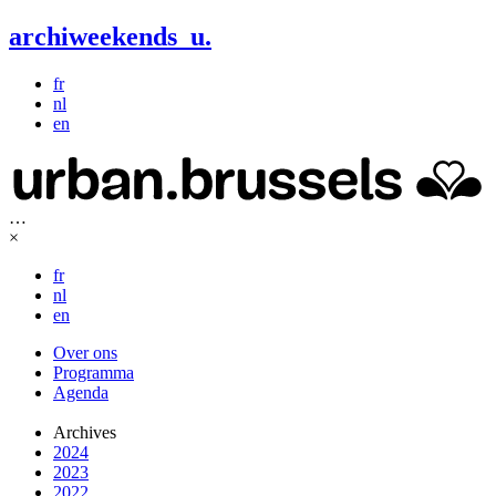
archiweekends
u
.
fr
nl
en
…
×
fr
nl
en
Over ons
Programma
Agenda
Archives
2024
2023
2022