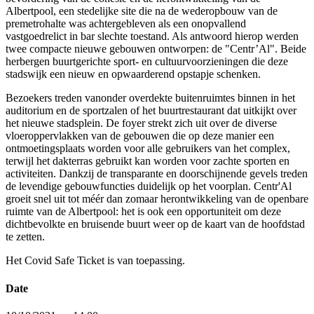
Albertpool, een stedelijke site die na de wederopbouw van de
premetrohalte was achtergebleven als een onopvallend
vastgoedrelict in bar slechte toestand. Als antwoord hierop werden
twee compacte nieuwe gebouwen ontworpen: de "Centr’Al". Beide
herbergen buurtgerichte sport- en cultuurvoorzieningen die deze
stadswijk een nieuw en opwaarderend opstapje schenken.
Bezoekers treden vanonder overdekte buitenruimtes binnen in het
auditorium en de sportzalen of het buurtrestaurant dat uitkijkt over
het nieuwe stadsplein. De foyer strekt zich uit over de diverse
vloeroppervlakken van de gebouwen die op deze manier een
ontmoetingsplaats worden voor alle gebruikers van het complex,
terwijl het dakterras gebruikt kan worden voor zachte sporten en
activiteiten. Dankzij de transparante en doorschijnende gevels treden
de levendige gebouwfuncties duidelijk op het voorplan. Centr'Al
groeit snel uit tot méér dan zomaar herontwikkeling van de openbare
ruimte van de Albertpool: het is ook een opportuniteit om deze
dichtbevolkte en bruisende buurt weer op de kaart van de hoofdstad
te zetten.
Het Covid Safe Ticket is van toepassing.
Date