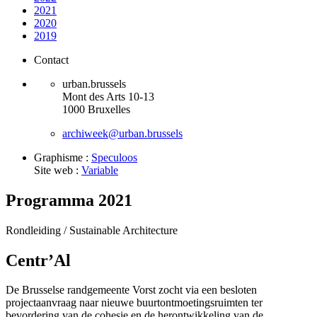
2021
2020
2019
Contact
urban.brussels
Mont des Arts 10-13
1000 Bruxelles
archiweek@urban.brussels
Graphisme :
Speculoos
Site web :
Variable
Programma 2021
Rondleiding /
Sustainable Architecture
Centr’Al
De Brusselse randgemeente Vorst zocht via een besloten
projectaanvraag naar nieuwe buurtontmoetingsruimten ter
bevordering van de cohesie en de herontwikkeling van de