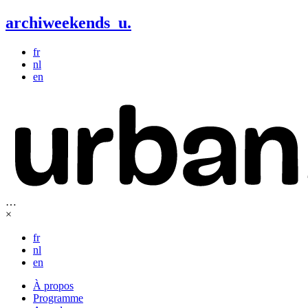
archiweekends
u
.
fr
nl
en
…
×
fr
nl
en
À propos
Programme