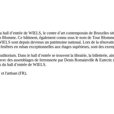
e au hall d’entrée de WIELS, le centre d’art contemporain de Bruxelles si
 Blomme. Ce bâtiment, également connu sous le nom de Tour Blomme ou
 WIELS sont depuis devenus un patrimoine national. Lors de la rénovatio
les fenêtres en ruban exceptionnelles aux étages supérieurs, sont des ex
orium. Dans le hall d’entrée se trouvent la librairie, la billetterie, ai
 avec des assemblages de ferronnerie par Denis Romainville & Eutectic (P
ts du hall d’entrée de WIELS.
et l'artisan (FR).