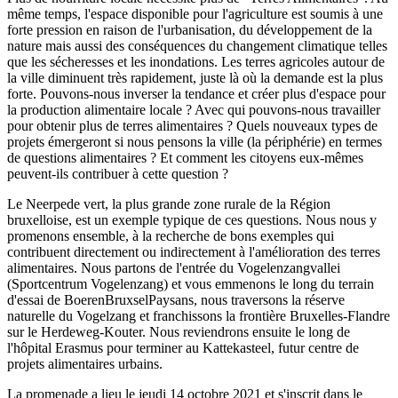
même temps, l'espace disponible pour l'agriculture est soumis à une
forte pression en raison de l'urbanisation, du développement de la
nature mais aussi des conséquences du changement climatique telles
que les sécheresses et les inondations. Les terres agricoles autour de
la ville diminuent très rapidement, juste là où la demande est la plus
forte. Pouvons-nous inverser la tendance et créer plus d'espace pour
la production alimentaire locale ? Avec qui pouvons-nous travailler
pour obtenir plus de terres alimentaires ? Quels nouveaux types de
projets émergeront si nous pensons la ville (la périphérie) en termes
de questions alimentaires ? Et comment les citoyens eux-mêmes
peuvent-ils contribuer à cette question ?
Le Neerpede vert, la plus grande zone rurale de la Région
bruxelloise, est un exemple typique de ces questions. Nous nous y
promenons ensemble, à la recherche de bons exemples qui
contribuent directement ou indirectement à l'amélioration des terres
alimentaires. Nous partons de l'entrée du Vogelenzangvallei
(Sportcentrum Vogelenzang) et vous emmenons le long du terrain
d'essai de BoerenBruxselPaysans, nous traversons la réserve
naturelle du Vogelzang et franchissons la frontière Bruxelles-Flandre
sur le Herdeweg-Kouter. Nous reviendrons ensuite le long de
l'hôpital Erasmus pour terminer au Kattekasteel, futur centre de
projets alimentaires urbains.
La promenade a lieu le jeudi 14 octobre 2021 et s'inscrit dans le