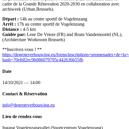
cadre de la Grande Rénovation 2020-2030 en collaboration avec
archiweek (Urban.Brussels).
Départ :
14h au centre sportif de Vogelenzang
Arrêt :
17h au centre sportif de Vogelenzang
Distance :
4-5 km
Guidée par:
Lene De Vrieze (FR) and Bram Vandemoortel (NL),
(Architecture Workroom Brussels)
**Inscrivez-vous ! **
https://degroteverbouwing.eu/forms/inscriptions+promenades+de+la+
hash=70efdf2ec9b086079795c442636b55fb
Date
14/10/2021 — 14:00
Contact & Réservation
info@degroteverbouwing.eu
Lieu de rendez-vous
Ingang Vogelenzangvallei (Sportcentrum Vogelenzang)