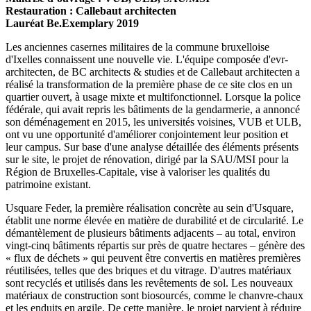
Restauration : Callebaut architecten
Lauréat Be.Exemplary 2019
Les anciennes casernes militaires de la commune bruxelloise
d'Ixelles connaissent une nouvelle vie. L'équipe composée d'evr-
architecten, de BC architects & studies et de Callebaut architecten a
réalisé la transformation de la première phase de ce site clos en un
quartier ouvert, à usage mixte et multifonctionnel. Lorsque la police
fédérale, qui avait repris les bâtiments de la gendarmerie, a annoncé
son déménagement en 2015, les universités voisines, VUB et ULB,
ont vu une opportunité d'améliorer conjointement leur position et
leur campus. Sur base d'une analyse détaillée des éléments présents
sur le site, le projet de rénovation, dirigé par la SAU/MSI pour la
Région de Bruxelles-Capitale, vise à valoriser les qualités du
patrimoine existant.
Usquare Feder, la première réalisation concrète au sein d'Usquare,
établit une norme élevée en matière de durabilité et de circularité. Le
démantèlement de plusieurs bâtiments adjacents – au total, environ
vingt-cinq bâtiments répartis sur près de quatre hectares – génère des
« flux de déchets » qui peuvent être convertis en matières premières
réutilisées, telles que des briques et du vitrage. D'autres matériaux
sont recyclés et utilisés dans les revêtements de sol. Les nouveaux
matériaux de construction sont biosourcés, comme le chanvre-chaux
et les enduits en argile. De cette manière, le projet parvient à réduire