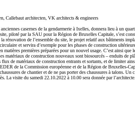
n, Callebaut architecten, VK architects & engineers
iennes casernes de la gendarmerie à Ixelles, donnera lieu à un quartie
e, piloté par la SAU pour la Région de Bruxelles Capitale, s’est const
 la rénovation de l’ensemble du site, le projet relatif aux bâtiments imp
irculaire et servira d’exemple pour les phases de construction ultérieu
en matières premières préparées pour un nouvel usage. C’est ainsi que le
. Les matériaux de construction nouveaux sont biosourcés – enduits de pl
lux de matériaux de construction entrants et sortants, et de limiter ain
 FEDER de la Commission européenne et de la Région de Bruxelles-Capital
haussures de chantier et de ne pas porter des chaussures à talons. Un cas
ccès. La visite du samedi 22.10.2022 à 10.00 sera donnée par l’architecte