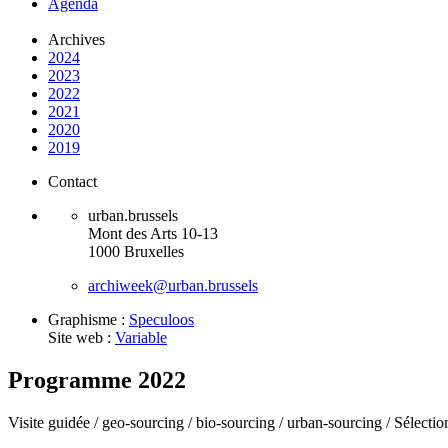
Agenda
Archives
2024
2023
2022
2021
2020
2019
Contact
urban.brussels
Mont des Arts 10-13
1000 Bruxelles
archiweek@urban.brussels
Graphisme :
Speculoos
Site web :
Variable
Programme 2022
Visite guidée /
geo-sourcing /
bio-sourcing /
urban-sourcing /
Sélectio