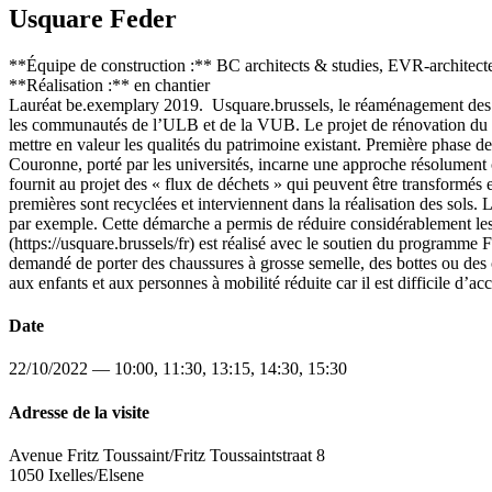
Usquare Feder
**Équipe de construction :** BC architects & studies, EVR-architecte
**Réalisation :** en chantier
Lauréat be.exemplary 2019. Usquare.brussels, le réaménagement des anc
les communautés de l’ULB et de la VUB. Le projet de rénovation du sit
mettre en valeur les qualités du patrimoine existant. Première phase de
Couronne, porté par les universités, incarne une approche résolument c
fournit au projet des « flux de déchets » qui peuvent être transformés 
premières sont recyclées et interviennent dans la réalisation des sols
par exemple. Cette démarche a permis de réduire considérablement les f
(https://usquare.brussels/fr) est réalisé avec le soutien du programme
demandé de porter des chaussures à grosse semelle, des bottes ou des c
aux enfants et aux personnes à mobilité réduite car il est difficile d’a
Date
22/10/2022 — 10:00, 11:30, 13:15, 14:30, 15:30
Adresse de la visite
Avenue Fritz Toussaint/Fritz Toussaintstraat 8
1050 Ixelles/Elsene