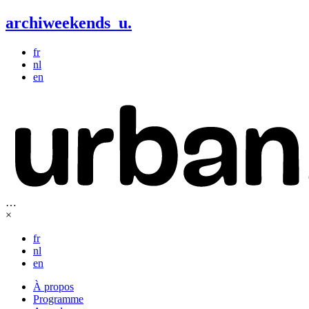
archiweekends
u
.
fr
nl
en
…
×
fr
nl
en
À propos
Programme