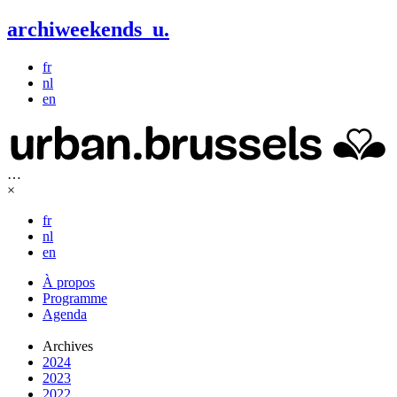
archiweekends
u
.
fr
nl
en
…
×
fr
nl
en
À propos
Programme
Agenda
Archives
2024
2023
2022