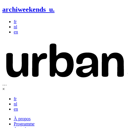
archiweekends
u
.
fr
nl
en
…
×
fr
nl
en
À propos
Programme