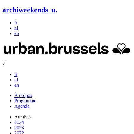
archiweekends
u
.
fr
nl
en
…
×
fr
nl
en
À propos
Programme
Agenda
Archives
2024
2023
2022