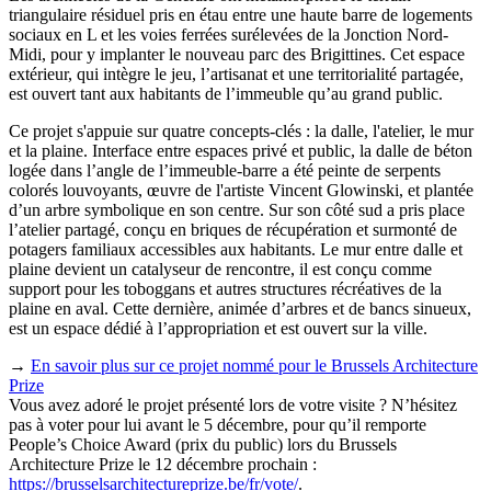
triangulaire résiduel pris en étau entre une haute barre de logements
sociaux en L et les voies ferrées surélevées de la Jonction Nord-
Midi, pour y implanter le nouveau parc des Brigittines. Cet espace
extérieur, qui intègre le jeu, l’artisanat et une territorialité partagée,
est ouvert tant aux habitants de l’immeuble qu’au grand public.
Ce projet s'appuie sur quatre concepts-clés : la dalle, l'atelier, le mur
et la plaine. Interface entre espaces privé et public, la dalle de béton
logée dans l’angle de l’immeuble-barre a été peinte de serpents
colorés louvoyants, œuvre de l'artiste Vincent Glowinski, et plantée
d’un arbre symbolique en son centre. Sur son côté sud a pris place
l’atelier partagé, conçu en briques de récupération et surmonté de
potagers familiaux accessibles aux habitants. Le mur entre dalle et
plaine devient un catalyseur de rencontre, il est conçu comme
support pour les toboggans et autres structures récréatives de la
plaine en aval. Cette dernière, animée d’arbres et de bancs sinueux,
est un espace dédié à l’appropriation et est ouvert sur la ville.
→
En savoir plus sur ce projet nommé pour le Brussels Architecture
Prize
Vous avez adoré le projet présenté lors de votre visite ? N’hésitez
pas à voter pour lui avant le 5 décembre, pour qu’il remporte
People’s Choice Award (prix du public) lors du Brussels
Architecture Prize le 12 décembre prochain :
https://brusselsarchitectureprize.be/fr/vote/
.