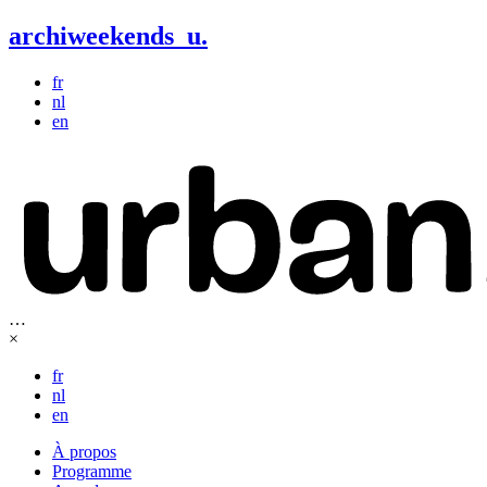
archiweekends
u
.
fr
nl
en
…
×
fr
nl
en
À propos
Programme