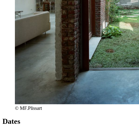
© MF.Plissart
Dates