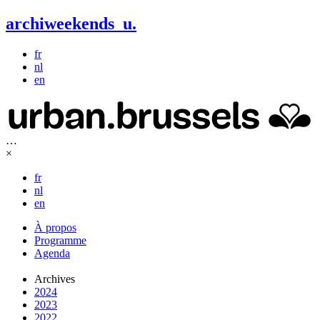
archiweekends
u
.
fr
nl
en
…
×
fr
nl
en
À propos
Programme
Agenda
Archives
2024
2023
2022