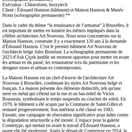
Exécution : Chloroform, Inoxytech
Client : Édouard Hannon (bâtiment) et Maison Hannon & Musée
Horta (scénographie permanente) **
Dans le cadre du thème “la renaissance de l’artisanat” à Bruxelles, il
est important de mettre en lumière les métiers impliqués dans la
célèbre architecture Art Nouveau. Nous nous concentrons sur la
Maison Hannon, construite il y a exactement 120 ans à la demande
d'Édouard Hannon. C'est le premier bâtiment Art Nouveau de
l'architecte belge Jules Brunfaut. La scénographie permanente de
2023 d'Aslı Çiçek justifie un moment opportun pour mettre en avant
les artisan·es du passé, les restaurateur·ices du patrimoine et les
designer·euses et artisan·es contemporains.
La Maison Hannon est un chef-d'œuvre de l'architecture Art
Nouveau à Bruxelles, combinant les styles Art Nouveau belge et
français. La maison présente des éléments distinctifs, tels qu'une
serre en métal qui s'étend sur la rue et un bas-relief de Victor
Rousseau, symbolisant le temps suspendu au coucher du soleil. En
1979, le bâtiment a été acquis par la Commune de Saint-Gilles et
restauré progressivement. Son intérieur a été classé en 1983.
Ensuite, une campagne de rénovation significative pour lutter contre
la dégradation structurelle a été menée. L'espace pour la galerie
Contretype, qui mettait en avant le travail d'Édouard Hannon, a
quant elle été modernisé. Après le départ de Contretype en 2014, la