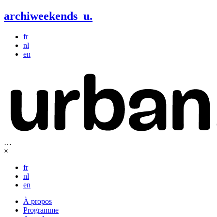
archiweekends
u
.
fr
nl
en
…
×
fr
nl
en
À propos
Programme