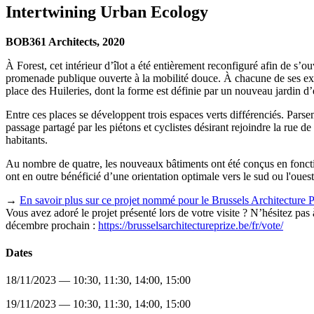
Intertwining Urban Ecology
BOB361 Architects, 2020
À Forest, cet intérieur d’îlot a été entièrement reconfiguré afin de s’ou
promenade publique ouverte à la mobilité douce. À chacune de ses extré
place des Huileries, dont la forme est définie par un nouveau jardin d’e
Entre ces places se développent trois espaces verts différenciés. Pars
passage partagé par les piétons et cyclistes désirant rejoindre la rue de
habitants.
Au nombre de quatre, les nouveaux bâtiments ont été conçus en fonction 
ont en outre bénéficié d’une orientation optimale vers le sud ou l'ouest
→
En savoir plus sur ce projet nommé pour le Brussels Architecture P
Vous avez adoré le projet présenté lors de votre visite ? N’hésitez pa
décembre prochain :
https://brusselsarchitectureprize.be/fr/vote/
Dates
18/11/2023 — 10:30, 11:30, 14:00, 15:00
19/11/2023 — 10:30, 11:30, 14:00, 15:00