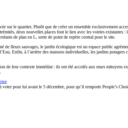
vrir sur le quartier. Plutôt que de créer un ensemble exclusivement access
mités, deux nouvelles places font le lien avec les voiries existantes : 
nfants de plan en L, sorte de point de repère central pour le site.
emé de fleurs sauvages, le jardin écologique est un espace public agrém
 l’Eau. Enfin, à l’arrière des maisons individuelles, les jardins potagers
de leur contexte immédiat : ils ont été accolés aux murs mitoyens existan
.
rize
s à voter pour lui avant le 5 décembre, pour qu’il remporte People’s Choi