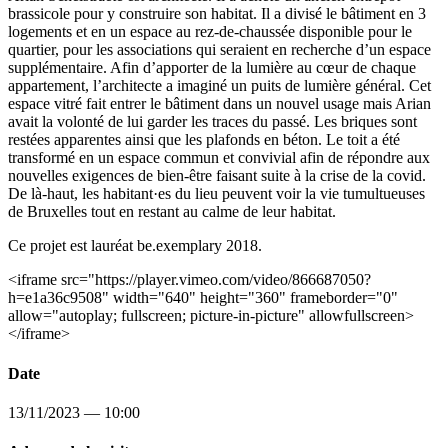
brassicole pour y construire son habitat. Il a divisé le bâtiment en 3
logements et en un espace au rez-de-chaussée disponible pour le
quartier, pour les associations qui seraient en recherche d’un espace
supplémentaire. Afin d’apporter de la lumière au cœur de chaque
appartement, l’architecte a imaginé un puits de lumière général. Cet
espace vitré fait entrer le bâtiment dans un nouvel usage mais Arian
avait la volonté de lui garder les traces du passé. Les briques sont
restées apparentes ainsi que les plafonds en béton. Le toit a été
transformé en un espace commun et convivial afin de répondre aux
nouvelles exigences de bien-être faisant suite à la crise de la covid.
De là-haut, les habitant·es du lieu peuvent voir la vie tumultueuses
de Bruxelles tout en restant au calme de leur habitat.
Ce projet est lauréat be.exemplary 2018.
<iframe src="https://player.vimeo.com/video/866687050?
h=e1a36c9508" width="640" height="360" frameborder="0"
allow="autoplay; fullscreen; picture-in-picture" allowfullscreen>
</iframe>
Date
13/11/2023 — 10:00