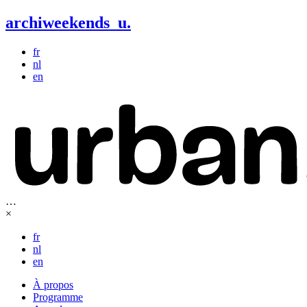
archiweekends
u
.
fr
nl
en
…
×
fr
nl
en
À propos
Programme