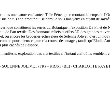
 nous une nature enchantée. Telle Pénélope remontant le temps de l’Odyss
usue de fils et d’amour qui se déroule sous nos yeux en autant de saynèt
vert que constituent les serres du Botanique, l’exposition De Fil et de 
ourd’hui de l’art textile. Des étonnants reliefs et effets 3D des grandes
Payet, ou encore les broderies échevelées de Solenne Jolivet, c’est un no
ile comme pour mieux capturer la course des nuages, tandis qu’Elodie A
es plus cachés de l’espace.
nifeste, exploration des arts textiles à l’instant clef où ils semblent vo
 SOLENNE JOLIVET (FR) – KRJST (BE) - CHARLOTTE PAYET (