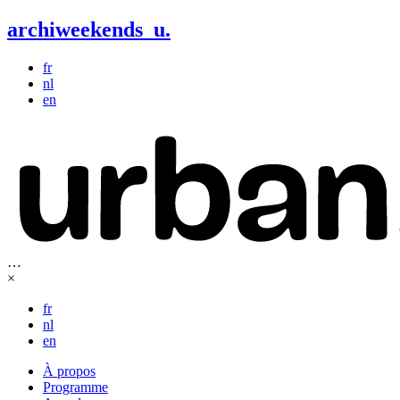
archiweekends
u
.
fr
nl
en
…
×
fr
nl
en
À propos
Programme