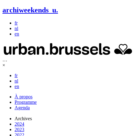
archiweekends
u
.
fr
nl
en
…
×
fr
nl
en
À propos
Programme
Agenda
Archives
2024
2023
2022