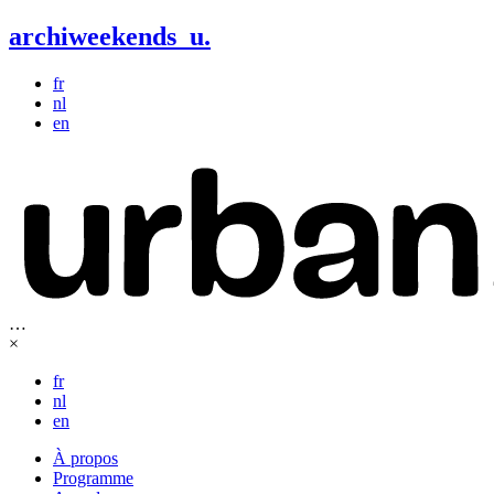
archiweekends
u
.
fr
nl
en
…
×
fr
nl
en
À propos
Programme