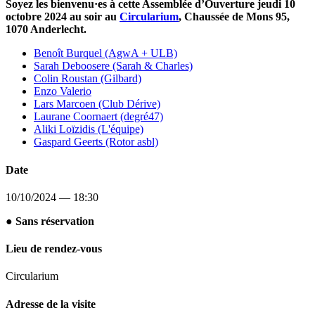
Soyez les bienvenu·es à cette Assemblée d’Ouverture jeudi 10
octobre 2024 au soir au
Circularium
, Chaussée de Mons 95,
1070 Anderlecht.
Benoît Burquel (AgwA + ULB)
Sarah Deboosere (Sarah & Charles)
Colin Roustan (Gilbard)
Enzo Valerio
Lars Marcoen (Club Dérive)
Laurane Coornaert (degré47)
Aliki Loïzidis (L'équipe)
Gaspard Geerts (Rotor asbl)
Date
10/10/2024 — 18:30
● Sans réservation
Lieu de rendez-vous
Circularium
Adresse de la visite