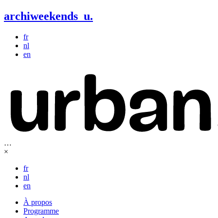
archiweekends
u
.
fr
nl
en
…
×
fr
nl
en
À propos
Programme