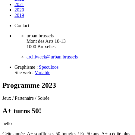
2021
2020
2019
Contact
urban.brussels
Mont des Arts 10-13
1000 Bruxelles
archiweek@urban.brussels
Graphisme :
Speculoos
Site web :
Variable
Programme 2023
Jeux /
Partenaire /
Soirée
A+ turns 50!
hello
Cette année, A+ souffle ses 50 bougies ! En 50 ans, A+ a édité plus