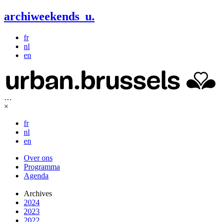
archiweekends
u
.
fr
nl
en
…
×
fr
nl
en
Over ons
Programma
Agenda
Archives
2024
2023
2022