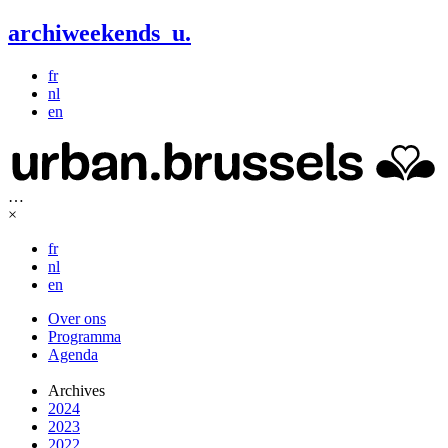
archiweekends
u
.
fr
nl
en
…
×
fr
nl
en
Over ons
Programma
Agenda
Archives
2024
2023
2022