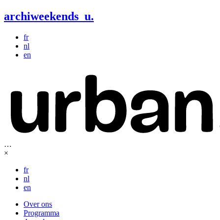
archiweekends
u
.
fr
nl
en
…
×
fr
nl
en
Over ons
Programma