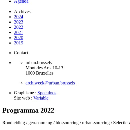
Agenda
Archives
2024
2023
2022
2021
2020
2019
Contact
urban.brussels
Mont des Arts 10-13
1000 Bruxelles
archiweek@urban.brussels
Graphisme :
Speculoos
Site web :
Variable
Programma 2022
Rondleiding /
geo-sourcing /
bio-sourcing /
urban-sourcing /
Selectie 