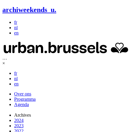
archiweekends
u
.
fr
nl
en
…
×
fr
nl
en
Over ons
Programma
Agenda
Archives
2024
2023
2022