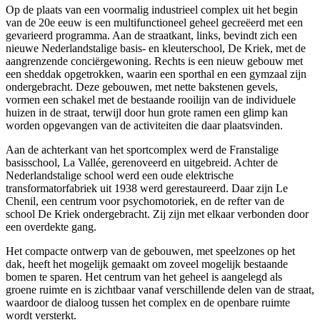
Op de plaats van een voormalig industrieel complex uit het begin
van de 20e eeuw is een multifunctioneel geheel gecreëerd met een
gevarieerd programma. Aan de straatkant, links, bevindt zich een
nieuwe Nederlandstalige basis- en kleuterschool, De Kriek, met de
aangrenzende conciërgewoning. Rechts is een nieuw gebouw met
een sheddak opgetrokken, waarin een sporthal en een gymzaal zijn
ondergebracht. Deze gebouwen, met nette bakstenen gevels,
vormen een schakel met de bestaande rooilijn van de individuele
huizen in de straat, terwijl door hun grote ramen een glimp kan
worden opgevangen van de activiteiten die daar plaatsvinden.
Aan de achterkant van het sportcomplex werd de Franstalige
basisschool, La Vallée, gerenoveerd en uitgebreid. Achter de
Nederlandstalige school werd een oude elektrische
transformatorfabriek uit 1938 werd gerestaureerd. Daar zijn Le
Chenil, een centrum voor psychomotoriek, en de refter van de
school De Kriek ondergebracht. Zij zijn met elkaar verbonden door
een overdekte gang.
Het compacte ontwerp van de gebouwen, met speelzones op het
dak, heeft het mogelijk gemaakt om zoveel mogelijk bestaande
bomen te sparen. Het centrum van het geheel is aangelegd als
groene ruimte en is zichtbaar vanaf verschillende delen van de straat,
waardoor de dialoog tussen het complex en de openbare ruimte
wordt versterkt.