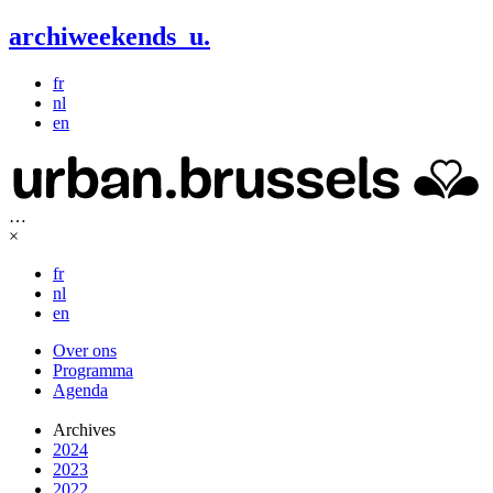
archiweekends
u
.
fr
nl
en
…
×
fr
nl
en
Over ons
Programma
Agenda
Archives
2024
2023
2022