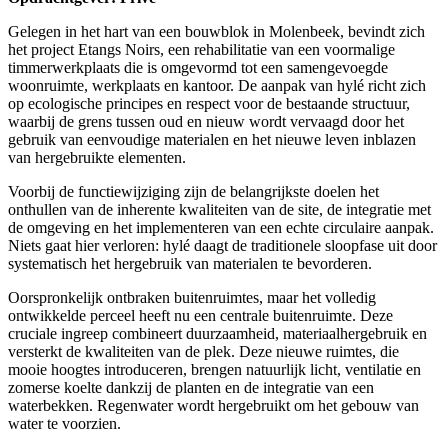
Gelegen in het hart van een bouwblok in Molenbeek, bevindt zich
het project Etangs Noirs, een rehabilitatie van een voormalige
timmerwerkplaats die is omgevormd tot een samengevoegde
woonruimte, werkplaats en kantoor. De aanpak van hylé richt zich
op ecologische principes en respect voor de bestaande structuur,
waarbij de grens tussen oud en nieuw wordt vervaagd door het
gebruik van eenvoudige materialen en het nieuwe leven inblazen
van hergebruikte elementen.
Voorbij de functiewijziging zijn de belangrijkste doelen het
onthullen van de inherente kwaliteiten van de site, de integratie met
de omgeving en het implementeren van een echte circulaire aanpak.
Niets gaat hier verloren: hylé daagt de traditionele sloopfase uit door
systematisch het hergebruik van materialen te bevorderen.
Oorspronkelijk ontbraken buitenruimtes, maar het volledig
ontwikkelde perceel heeft nu een centrale buitenruimte. Deze
cruciale ingreep combineert duurzaamheid, materiaalhergebruik en
versterkt de kwaliteiten van de plek. Deze nieuwe ruimtes, die
mooie hoogtes introduceren, brengen natuurlijk licht, ventilatie en
zomerse koelte dankzij de planten en de integratie van een
waterbekken. Regenwater wordt hergebruikt om het gebouw van
water te voorzien.