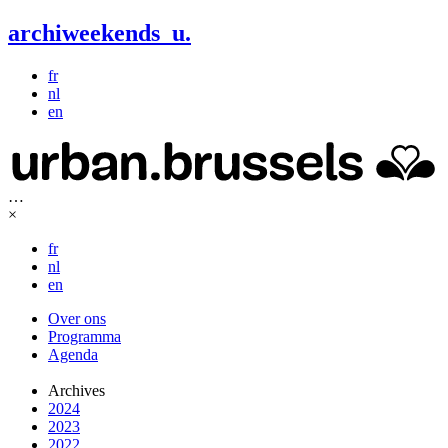
archiweekends
u
.
fr
nl
en
…
×
fr
nl
en
Over ons
Programma
Agenda
Archives
2024
2023
2022