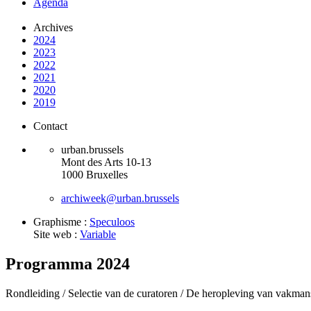
Agenda
Archives
2024
2023
2022
2021
2020
2019
Contact
urban.brussels
Mont des Arts 10-13
1000 Bruxelles
archiweek@urban.brussels
Graphisme :
Speculoos
Site web :
Variable
Programma 2024
Rondleiding /
Selectie van de curatoren /
De heropleving van vakman