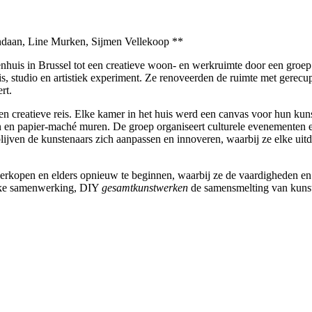
ndaan, Line Murken, Sijmen Vellekoop **
nhuis in Brussel tot een creatieve woon- en werkruimte door een groep
 studio en artistiek experiment. Ze renoveerden de ruimte met gerecup
rt.
een creatieve reis. Elke kamer in het huis werd een canvas voor hun ku
n papier-maché muren. De groep organiseert culturele evenementen en 
blijven de kunstenaars zich aanpassen en innoveren, waarbij ze elke ui
verkopen en elders opnieuw te beginnen, waarbij ze de vaardigheden en
ieke samenwerking, DIY
gesamtkunstwerken
de samensmelting van kunst 