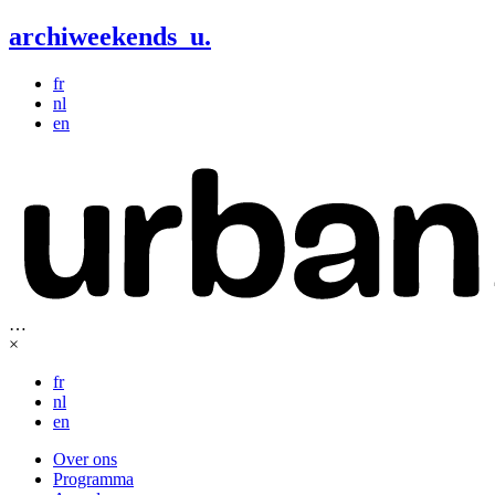
archiweekends
u
.
fr
nl
en
…
×
fr
nl
en
Over ons
Programma