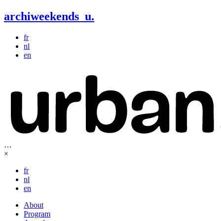
archiweekends
u
.
fr
nl
en
…
×
fr
nl
en
About
Program