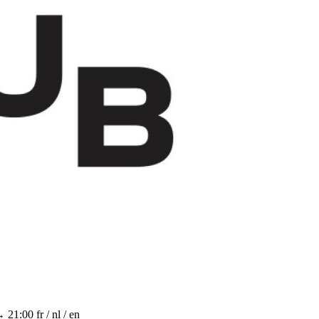
→ 21:00
fr / nl / en